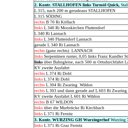
2. Kontr. STALLHOFEN links Turmöl Quick,
Sta
L 315, nach 200 m geradeaus STALLHOFEN
L 315 SÖDING
rechts
B 70 Ri Köflach
links
L 340 Ri Mooskirchen Fluttendorf
L 340 Ri Lannach
links
L 340 Fluttendorf Lannach
gerade L 340 Ri Lannach
rechts
(ganz rechts)
LANNACH
links
Serpentinen runter, 0,05 links Franz Kandler St
links
über Bahngleise, nach 500 m Ortsdurchfahrt 
KV zweite Ausfahrt
rechts
L 374 Ri Dobl
links
L 374 Ri Dobl
rechts
L 304 Ri Zwaring
Wildon
rechts
L 303 und dann gerade auf L 603 Ri Zwaring
KV zweite Ausfahrt L 601 Ri Wildon
rechts
B 67 WILDON
links
über die Murbrücke Ri Kirchbach
links
L 371 Ri Fernitz
3. Kontr. WURZING GH Wurzingerhof
Wurzing 
links
L 371 Ri Graz Fernitz