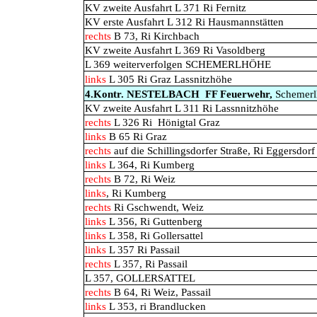
KV zweite Ausfahrt L 371 Ri Fernitz
KV erste Ausfahrt L 312 Ri Hausmannstätten
rechts
B 73, Ri Kirchbach
KV zweite Ausfahrt L 369 Ri Vasoldberg
L 369 weiterverfolgen SCHEMERLHÖHE
links
L 305 Ri Graz Lassnitzhöhe
4.Kontr. NESTELBACH
FF Feuerwehr,
Schemerl
KV zweite Ausfahrt L 311 Ri Lassnnitzhöhe
rechts
L 326 Ri
Hönigtal Graz
links
B 65 Ri Graz
rechts
auf die Schillingsdorfer Straße, Ri Eggersdorf
links
L 364, Ri Kumberg
rechts
B 72, Ri Weiz
links
, Ri Kumberg
rechts
Ri Gschwendt, Weiz
links
L 356, Ri Guttenberg
links
L 358, Ri Gollersattel
links
L 357 Ri Passail
rechts
L 357, Ri Passail
L 357, GOLLERSATTEL
rechts
B 64, Ri Weiz, Passail
links
L 353, ri Brandlucken