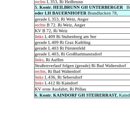
rechts
L 353, Ri Heilbrunn
5. Kontr. HEILBRUNN GH UNTERBERGER
B
oder LH BAUERNHOFER
Brandlucken 78,
gerade L 353, Ri Weiz, Anger
rechts
B 72. Ri Weiz, Anger
KV B 72, Ri Weiz
links
L 409 Ri Stubenberg am See
gerade L 409 Ri Graz Kaibling
gerade L 403 Ri Fürstenfeld
gerade L 403, Ri Großhartmannsdorf
links,
Ri Auffen
Straßenverlauf folgen (gerade) Ri Bad Waltersdorf
rechts,
Ri Bad Walterdorf
links
L 436, Ri Sebersdorf
links
L 412 Ri Kaindorf
KV erste Ausfahrt, Ri Pöllau
6. Kontr. KAINDORF GH STEIRERRAST,
Kaind