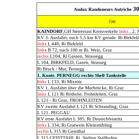
30
Audax Randoneurs Autriche
Ort
KAINDORF
,GH Steirerrast Kreisverkehr
links
, 2. 
KV 3. Ausfahrt, nach 5,5 km KV gerade
Ri Birkfel
links
L 448, Ri Birkfeld
link
s B 72, nach 100 m Ri. Weiz, Graz
rechts
L104, Ri Gassen, Strassegg
L 104, BIRKFELD, Gasen, Strasseg
Ri Bruck / Mur, Pernegg
1. Kontr. PERNEGG rechts Shell Tankstelle
l
inks
L 133, Ri Mixnitz
KV 1. Ausfahrt über die Murbrücke, Ri Graz
links
L 121 Ri Röthelst. Frohnleiten, Graz
L 121 - Ri Graz, FROHNLEITEN
KV zweite Ausfahrt L 121 Ri Schrauding, Graz
L 121. PEGGAU
KV erste Ausfahrt L 385. Ri Deutschfeistritz
links
L 334, Ri Gratwein Kleinstübling
rechts
L 315 Ri Geistthal
L 315 GEISTTAHL Ri
Söding Stallhofen