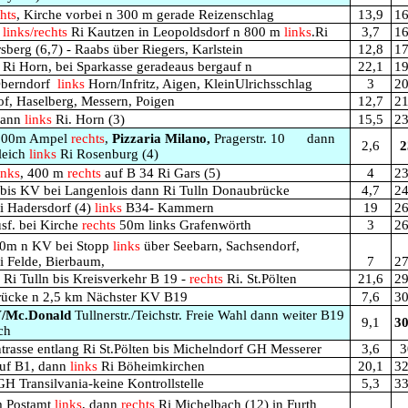
hts
, Kirche vorbei n 300 m gerade Reizenschlag
13,9
16
m
links/rechts
Ri Kautzen in Leopoldsdorf n 800 m
links
.Ri
3,7
16
berg (6,7) - Raabs über Riegers, Karlstein
12,8
17
Ri Horn, bei Sparkasse geradeaus bergauf n
22,1
19
Oberndorf
links
Horn/Infritz, Aigen, KleinUlrichsschlag
3
20
of, Haselberg, Messern, Poigen
12,7
21
dann
links
Ri. Horn (3)
15,5
23
800m Ampel
rechts
,
Pizzaria
Milano,
Pragerstr.
10
dann
2,6
2
leich
links
Ri Rosenburg (4)
inks
, 400 m
rechts
auf B 34 Ri Gars (5)
4
23
is KV bei Langenlois dann Ri Tulln Donaubrücke
4,7
24
i Hadersdorf (4)
links
B34
- Kammern
19
26
sf. bei Kirche
rechts
50m links Grafenwörth
3
26
00m n KV bei Stopp
links
über Seebarn, Sachsendorf,
 i Felde, Bierbaum,
7
27
Ri Tulln bis Kreisverkehr B 19 -
rechts
Ri. St.Pölten
21,6
29
ücke n 2,5 km Nächster KV B19
7,6
30
V/Mc.Donald
Tullnerstr./Teichstr. Freie Wahl
dann weiter B19
9,1
30
ch
rasse entlang Ri St.Pölten bis Michelndorf
GH Messerer
3,6
3
auf B1, dann
links
Ri Böheimkirchen
20,1
32
GH Transilvania-keine Kontrollstelle
5,3
33
m Postamt
links
, dann
rechts
Ri Michelbach (12) in Furth