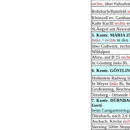
rechts
, über Fahrafel
Rohrbach/Hainfeld
r
Kleinzell ev. Gastha
Kalte Kuchl
rechts
we
St.Äegyd am Neuwal
5. Kontr. MARIA Z
links + rechts
in den
über Gußwerk, recht
Wildalpen
Abzw. auf B 25
rech
In Göstling links Ri
6. Kontr. GÖSTLI
Hollnstein Radweg l
In Weyer
links
Ri. St
Großraming, Reichr
Ternberg - Ortsende
7. Kontr
.
DÜRNBAC
Gerti
beim Gastgarteneing
Dürnbach, nach 2,6
Aschach, Kirche
rech
Sierning 500m Stop