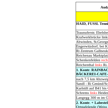
Auda
HAID, FUSSL Tenni
Traunuferstr. Ebels
Krafwerkbrücke link
Abwinden, St.George
Engerwitzdorf, bei 
Ri Zentrum Gallneuk
Reichenau Marktpla
Schenkenfelden
rech
Reichenthal
links
Ri.
1. Kontr. RAINBA
BÄCKEREI-CAFE
nach 7,5 km Abzwe
Sandl - Ri Gmünd/S
Karlstift auf B41 bi
Schrems
links
Heiden
Langegg 300 m im 
2. Kontr. + Labest
Ortstafelende (Weiss