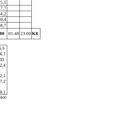
5,5
7,7
4,2
0,4
8,7
00
01:48
23:00
K8
5,5
6,7
33
2,4
2,1
7,2
9,1
600