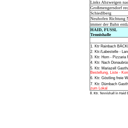
Links Abzweigen na
Großmengersdorf rec
Schiedlberg
Neuhofen Richtung Ne
immer der Bahn entl
HAID, FUSSL
Tennishalle
1. Ktr Rainbach BÄ
2. Ktr./Labestelle - La
3. Ktr. Horn - Pizzaria
4. Ktr. Nach Donaubrü
5. Ktr. Mariazell Gas
Bestellung, Liste - Ko
6. Ktr. Göstling freie
7. Ktr. Dürnbach Gasth
zum Lokal
8. Ktr. Tennishall in Haid