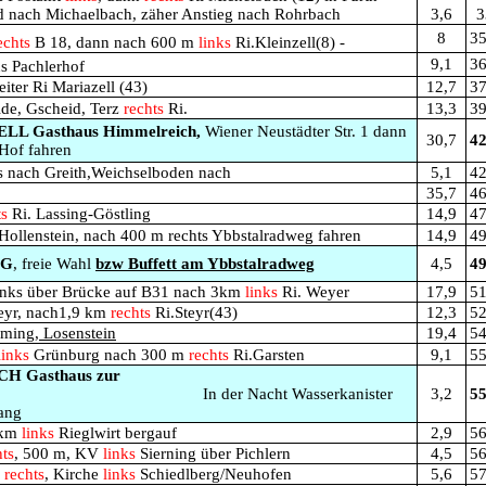
d nach
Michaelbach, zäher Anstieg nach Rohrbach
3,6
3
8
35
echts
B 18, dann nach 600 m
links
Ri.Kleinzell(8) -
9,1
36
us Pachlerhof
iter Ri Mariazell (43)
12,7
37
de, Gscheid, Terz
rechts
Ri.
13,3
39
ELL Gasthaus Himmelreich,
Wiener Neustädter Str. 1
dann
30,7
42
 Hof fahren
s nach Greith,Weichselboden nach
5,1
42
35,7
46
ts
Ri. Lassing-Göstling
14,9
47
. Hollenstein, nach 400 m rechts Ybbstalradweg fahren
14,9
49
NG
, freie Wahl
bzw Buffett am Ybbstalradweg
4,5
49
inks über Brücke auf B31 nach 3km
links
Ri. Weyer
17,9
51
eyr, nach1,9 km
rechts
Ri.Steyr(43)
12,3
52
aming,
Losenstein
19,4
54
links
Grünburg nach 300 m
rechts
Ri.Garsten
9,1
55
H Gasthaus zur
In der Nacht Wasserkanister
3,2
55
ang
 km
links
Rieglwirt bergauf
2,9
56
ts
, 500 m, KV
links
Sierning über Pichlern
4,5
56
p
rechts
, Kirche
links
Schiedlberg/Neuhofen
5,6
57