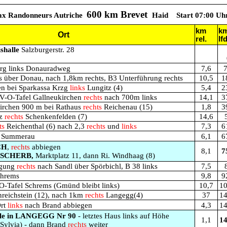
600 km Brevet
x Randonneurs Autriche
Haid
Start 07:00 Uh
km
k
Ort
rel.
lfd
shalle
Salzburgerstr. 28
berg links Donauradweg
7,6
7
s über Donau, nach 1,8km rechts, B3 Unterführung rechts
10,5
1
n bei Sparkassa Krzg
links
Lungitz (4)
5,4
2
KV-O-Tafel Gallneukirchen
rechts
nach 700m links
14,1
3
irchen 900 m bei Rathaus
rechts
Reichenau (15)
1,8
3
tz
rechts
Schenkenfelden (7)
14,6
ts
Reichenthal (6) nach 2,3
rechts
und
links
7,3
6
 Summerau
6,1
6
CH
,
rechts
abbiegen
8,1
7
-SCHERB
,
Marktplatz 11, dann Ri. Windhaag (8)
igung
rechts
nach Sandl über Spörbichl, B 38 links
7,5
chrems
9,8
9
s O-Tafel Schrems (Gmünd bleibt links)
10,7
10
reichstein (12), nach 1km
rechts
Langegg(4)
37
14
Ort
links
nach Brand abbiegen
4,3
14
elle in LANGEGG Nr 90
- letztes Haus links auf Höhe
1,1
14
 Sylvia) - dann Brand
rechts
weiter