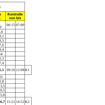
r
m
Kontrolle
.
von bis
06:15
07:00
0
,6
8,1
3,5
7,6
9,4
54
1,3
7,4
5,5
09:16
12:08
K1
83
2,8
3,5
0,5
5,8
6,7
11:21
16:52
K2