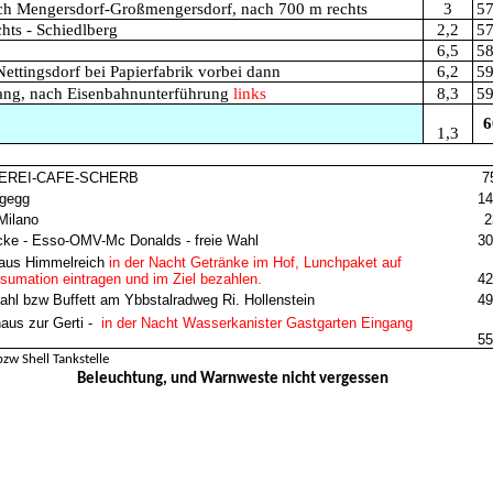
ch Mengersdorf-Großmengersdorf, nach 700 m rechts
3
57
hts - Schiedlberg
2,2
57
6,5
58
ttingsdorf bei Papierfabrik vorbei dann
6,2
59
ang, nach Eisenbahnunterführung
links
8,3
59
6
1,3
CKEREI-CAFE-SCHERB
7
ngegg
14
 Milano
2
cke - Esso-OMV-Mc Donalds - freie Wahl
30
thaus Himmelreich
in der Nacht Getränke im
Hof, Lunchpaket auf
nsumation eintragen und im Ziel bezahlen.
42
 Wahl bzw Buffett am Ybbstalradweg Ri. Hollenstein
49
aus zur Gerti -
in der Nacht Wasserkanister Gastgarten Eingang
55
 bzw Shell Tankstelle
Beleuchtung, und Warnweste nicht vergessen