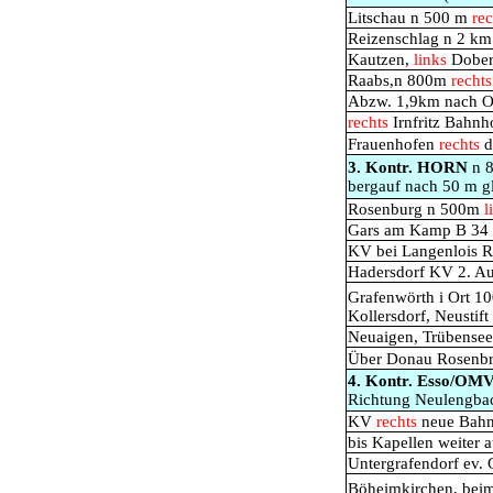
Litschau n 500 m
rec
Reizenschlag n 2 k
Kautzen,
links
Dobers
Raabs,n 800m
rechts
Abzw. 1,9km nach 
rechts
Irnfritz Bahnh
Frauenhofen
rechts
3. Kontr. HORN
n 
bergauf nach 50 m g
Rosenburg n 500m
l
Gars am Kamp B 34 b
KV bei Langenlois R
Hadersdorf KV 2. Au
Grafenwörth i Ort 1
Kollersdorf, Neustift
Neuaigen, Trübensee 
Über Donau Rosenbr
4. Kontr. Esso/OM
Richtung Neulengba
KV
rechts
neue Bahnt
bis Kapellen weiter 
Untergrafendorf ev. 
Böheimkirchen, bei