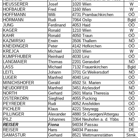
HEUSSERER
Josef
1020 Wien
W
HOFBAUER
Fred
1160 Wien
W
HOFFMANN
Willi
4731 Prambachkirchen
OÖ
HÖRMANN
Rudi
7064 Oslip
Bgld
JUNG
Ferdinand
4053 Haid
OÖ
KAGER
Ronald
1210 Wien
W
KAHR
Ronald
4050 Traun
OÖ
KAZMIRSKI
Erwin
3506 Thallern
NÖ
KNEIDINGER
Peter
4142 Hofkirchen
OÖ
KREJCA
Michael
1020 Wien
W
KUMPFHUBER
Reinhard
4030 Linz
OÖ
LANGMAIER
Thomas
2201 Gerasdorf
NÖ
LASS
Michael
7132 Frauenkirchen
Bgld
LEITL
Johann
3701 Gr.Weikersdorf
NÖ
LUGER
Manfred
4040 Linz
OÖ
MINICHSHOFER
Gerald
4502 St. Marien
OÖ
NEUDORFER
Manfred
3451 Atzlesdorf
NÖ
NORTH
Gerhard
2601 Maria Theresia
NÖ
OSTERKORN
Siegfried
4055 Pucking
OÖ
PEYREDER
Rudi
4052 Ansfelden
OÖ
PICHLER
Klaus
4221 Steyregg
OÖ
PILLINGER
Alexander
4880 St.Georgen/Attergau
OÖ
PILZ
Johannes
3364 Neuhofen a. d. Ybbs
NÖ
REISER
Fiona
94034 Passau
DE
REISER
Hans
94034 Passau
DE
SAMASTUR
Gerhard
8521 Wettmannstätten
Stmk.