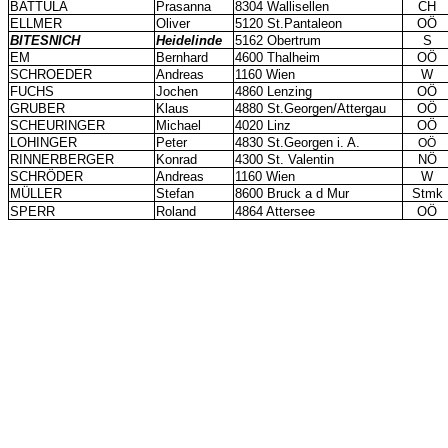
BATTULA
Prasanna
8304 Wallisellen
CH
ELLMER
Oliver
5120 St.Pantaleon
OÖ
BITESNICH
Heidelinde
5162 Obertrum
S
EM
Bernhard
4600 Thalheim
OÖ
SCHROEDER
Andreas
1160 Wien
W
FUCHS
Jochen
4860 Lenzing
OÖ
GRUBER
Klaus
4880 St.Georgen/Attergau
OÖ
SCHEURINGER
Michael
4020 Linz
OÖ
LOHINGER
Peter
4830 St.Georgen i. A.
OÖ
RINNERBERGER
Konrad
4300 St. Valentin
NÖ
SCHRÖDER
Andreas
1160 Wien
W
MÜLLER
Stefan
8600 Bruck a d Mur
Stmk
SPERR
Roland
4864 Attersee
OÖ