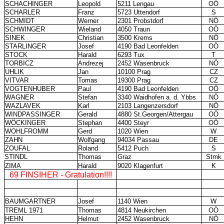
SCHACHINGER
Leopold
5211 Lengau
OÖ
SCHARLER
Franz
5723 Uttendorf
S
SCHMIDT
Werner
2301 Probstdorf
NÖ
SCHWINGER
Wieland
4050 Traun
OÖ
SINEK
Christian
3500 Krems
NÖ
STARLINGER
Josef
4190 Bad Leonfelden
OÖ
STOCK
Harald
6293 Tux
T
TORBICZ
Andrezej
2452 Wasenbruck
NÖ
UHLIK
Jan
10100 Prag
CZ
VITVAR
Tomas
19300 Prag
CZ
VOGTENHUBER
Paul
4190 Bad Leonfelden
OÖ
WAGNER
Stefan
3340 Waidhofen a. d. Ybbs
NÖ
WAZLAVEK
Karl
2103 Langenzersdorf
NÖ
WINDPASSINGER
Gerald
4880 St.Georgen/Attergau
OÖ
WÖCKINGER
Stephan
4400 Steyr
OÖ
WOHLFROMM
Gerd
1020 Wien
W
ZAHN
Wolfgang
94034 Passau
DE
ZOUFAL
Roland
5412 Puch
S
STINDL
Thomas
Graz
Stmk
ZIMA
Harald
9020 Klagenfurt
K
69 FINSIHER - Gratulation!!!!
BAUMGARTNER
Josef
1140 Wien
W
TREML 1971
Thomas
4814 Neukirchen
OÖ
HEHN
Helmut
2452 Wasenbruck
NÖ