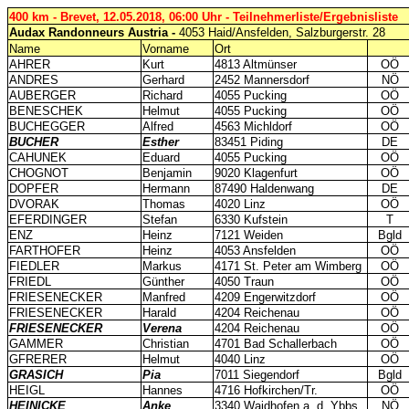
400 km - Brevet, 12.05.2018, 06:00 Uhr - Teilnehmerliste/Ergebnisliste
Audax Randonneurs Austria -
4053 Haid/Ansfelden, Salzburgerstr. 28
Name
Vorname
Ort
AHRER
Kurt
4813 Altmünser
OÖ
ANDRES
Gerhard
2452 Mannersdorf
NÖ
AUBERGER
Richard
4055 Pucking
OÖ
BENESCHEK
Helmut
4055 Pucking
OÖ
BUCHEGGER
Alfred
4563 Michldorf
OÖ
BUCHER
Esther
83451 Piding
DE
CAHUNEK
Eduard
4055 Pucking
OÖ
CHOGNOT
Benjamin
9020 Klagenfurt
OÖ
DOPFER
Hermann
87490 Haldenwang
DE
DVORAK
Thomas
4020 Linz
OÖ
EFERDINGER
Stefan
6330 Kufstein
T
ENZ
Heinz
7121 Weiden
Bgld
FARTHOFER
Heinz
4053 Ansfelden
OÖ
FIEDLER
Markus
4171 St. Peter am Wimberg
OÖ
FRIEDL
Günther
4050 Traun
OÖ
FRIESENECKER
Manfred
4209 Engerwitzdorf
OÖ
FRIESENECKER
Harald
4204 Reichenau
OÖ
FRIESENECKER
Verena
4204 Reichenau
OÖ
GAMMER
Christian
4701 Bad Schallerbach
OÖ
GFRERER
Helmut
4040 Linz
OÖ
GRASICH
Pia
7011 Siegendorf
Bgld
HEIGL
Hannes
4716 Hofkirchen/Tr.
OÖ
HEINICKE
Anke
3340 Waidhofen a. d. Ybbs
NÖ