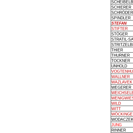
SCHEIBEL
SCHIERER
SCHRÖDER
SPINDLER
STEFAN
STIFTER
STÖGER
STRATIL-S
STRITZEL
THIER
THURNER
TOCKNER
UNHOLD
VOGTENHU
WALLNER
WAZLAVEK
WEGERER
WEICHSEL
WENIGWIE
WILD
WITT
WÖCKINGE
WODACZE
JUNG
RINNER