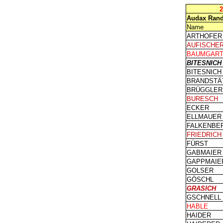
2
Audax Rand
Name
ARTHOFER
AUFISCHE
BAUMGAR
BITESNICH
BITESNICH
BRANDSTÄ
BRÜGGLER
BURESCH
ECKER
ELLMAUER
FALKENBE
FRIEDRICH
FÜRST
GABMAIER
GAPPMAIE
GOLSER
GÖSCHL
GRASICH
GSCHNELL
HABLE
HAIDER