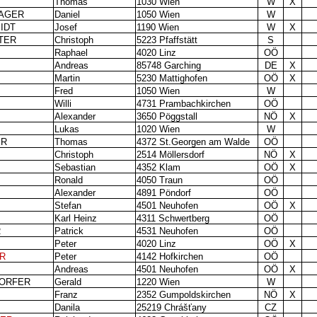
Thomas
1030 Wien
W
X
AGER
Daniel
1050 Wien
W
IDT
Josef
1190 Wien
W
X
TER
Christoph
5223 Pfaffstätt
S
Raphael
4020 Linz
OÖ
Andreas
85748 Garching
DE
X
Martin
5230 Mattighofen
OÖ
X
Fred
1050 Wien
W
Willi
4731 Prambachkirchen
OÖ
Alexander
3650 Pöggstall
NÖ
X
Lukas
1020 Wien
W
ER
Thomas
4372 St.Georgen am Walde
OÖ
Christoph
2514 Möllersdorf
NÖ
X
Sebastian
4352 Klam
OÖ
X
Ronald
4050 Traun
OÖ
Alexander
4891 Pöndorf
OÖ
Stefan
4501 Neuhofen
OÖ
X
Karl Heinz
4311 Schwertberg
OÖ
R
Patrick
4531 Neuhofen
OÖ
Peter
4020 Linz
OÖ
X
R
Peter
4142 Hofkirchen
OÖ
Andreas
4501 Neuhofen
OÖ
X
ORFER
Gerald
1220 Wien
W
Franz
2352 Gumpoldskirchen
NÖ
X
Danila
25219 Chrášťany
CZ