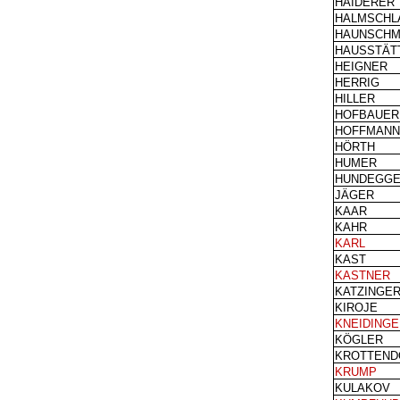
HAIDERER
HALMSCHL
HAUNSCHM
HAUSSTÄT
HEIGNER
HERRIG
HILLER
HOFBAUER
HOFFMANN
HÖRTH
HUMER
HUNDEGG
JÄGER
KAAR
KAHR
KARL
KAST
KASTNER
KATZINGE
KIROJE
KNEIDINGE
KÖGLER
KROTTEND
KRUMP
KULAKOV