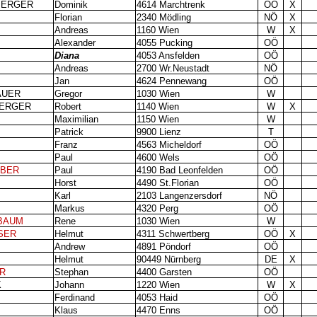
BERGER
Dominik
4614 Marchtrenk
OÖ
X
Florian
2340 Mödling
NÖ
X
Andreas
1160 Wien
W
X
Alexander
4055 Pucking
OÖ
Diana
4053 Ansfelden
OÖ
Andreas
2700 Wr.Neustadt
NÖ
Jan
4624 Pennewang
OÖ
AUER
Gregor
1030 Wien
W
BERGER
Robert
1140 Wien
W
X
Maximilian
1150 Wien
W
Patrick
9900 Lienz
T
Franz
4563 Micheldorf
OÖ
Paul
4600 Wels
OÖ
BER
Paul
4190 Bad Leonfelden
OÖ
Horst
4490 St.Florian
OÖ
Karl
2103 Langenzersdorf
NÖ
Markus
4320 Perg
OÖ
BAUM
Rene
1030 Wien
W
SER
Helmut
4311 Schwertberg
OÖ
X
Andrew
4891 Pöndorf
OÖ
Helmut
90449 Nürnberg
DE
X
R
Stephan
4400 Garsten
OÖ
K
Johann
1220 Wien
W
X
Ferdinand
4053 Haid
OÖ
Klaus
4470 Enns
OÖ