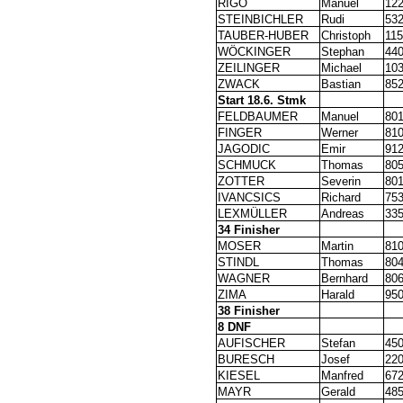
RIGO
Manuel
12
STEINBICHLER
Rudi
532
TAUBER-HUBER
Christoph
115
WÖCKINGER
Stephan
440
ZEILINGER
Michael
10
ZWACK
Bastian
85
Start 18.6. Stmk
FELDBAUMER
Manuel
801
FINGER
Werner
810
JAGODIC
Emir
912
SCHMUCK
Thomas
805
ZOTTER
Severin
801
IVANCSICS
Richard
753
LEXMÜLLER
Andreas
33
34 Finisher
MOSER
Martin
81
STINDL
Thomas
804
WAGNER
Bernhard
80
ZIMA
Harald
950
38 Finisher
8 DNF
AUFISCHER
Stefan
45
BURESCH
Josef
220
KIESEL
Manfred
672
MAYR
Gerald
48