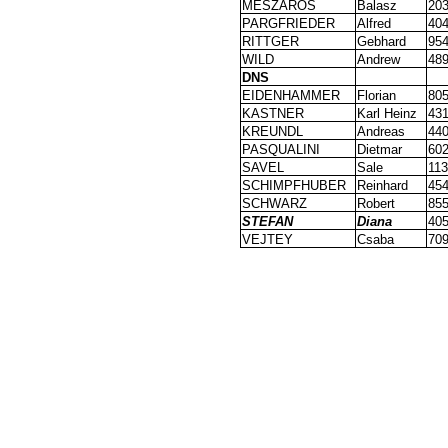
MESZAROS
Balasz
203
PARGFRIEDER
Alfred
404
RITTGER
Gebhard
95
WILD
Andrew
489
DNS
EIDENHAMMER
Florian
805
KASTNER
Karl Heinz
431
KREUNDL
Andreas
440
PASQUALINI
Dietmar
602
SAVEL
Sale
113
SCHIMPFHUBER
Reinhard
454
SCHWARZ
Robert
855
STEFAN
Diana
405
VEJTEY
Csaba
709