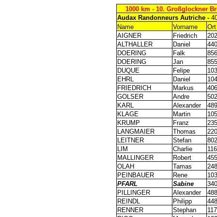
1000 km - 10. Großglockner Bre
Audax Randonneurs Autriche -
4
Name
Vorname
Ort
AIGNER
Friedrich
202
ALTHALLER
Daniel
440
DOERING
Falk
856
DOERING
Jan
855
DUQUE
Felipe
10
EHRL
Daniel
10
FRIEDRICH
Markus
406
GOLSER
Andre
502
KARL
Alexander
489
KLAGE
Martin
10
KRUMP
Franz
235
LANGMAIER
Thomas
220
LEITNER
Stefan
802
LIM
Charlie
116
MALLINGER
Robert
455
OLAH
Tamas
24
PEINBAUER
Rene
10
PFARL
Sabine
340
PILLINGER
Alexander
488
REINDL
Philipp
448
RENNER
Stephan
117