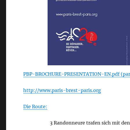
PBP-BROCHURE-PRESENTATION-EN.pdf (paris
http://www.paris-brest-paris.org
Die Route:
3 Randonneure trafen sich mit de