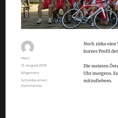
Noch zirka eine 
kurzes Profil de
Autor
Mani
Veröffentlicht
13. August 2019
Die meisten Öst
am
Kategorien
Allgemein
Uhr morgens. Es
Schreibe einen
mitzufiebern.
zu
Kommentar
Countdown
PBP
2019