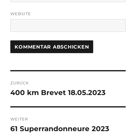
WEBSITE
Beitragsnavigation
ZURÜCK
400 km Brevet 18.05.2023
Vorheriger
Beitrag:
WEITER
61 Superrandonneure 2023
Nächster