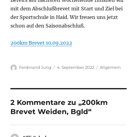
Bereits am nächsten Wochenende finishen wir
mit dem Abschlußbrevet mit Start und Ziel bei
der Sportschule in Haid. Wir freuen uns jetzt
schon auf den Saisonabschluß.
200km Brevet 10.09.2022
Autor
Veröffentlicht
Kategorien
Ferdinand Jung
4. September 2022
Allgemein
am
2 Kommentare zu „200km
Brevet Weiden, Bgld“