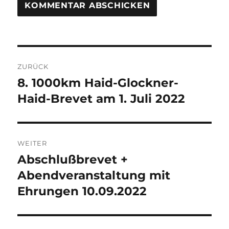
Beitragsnavigation
ZURÜCK
8. 1000km Haid-Glockner-
Vorheriger
Beitrag:
Haid-Brevet am 1. Juli 2022
WEITER
Abschlußbrevet +
Nächster
Beitrag:
Abendveranstaltung mit
Ehrungen 10.09.2022